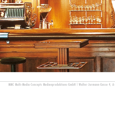
MMC Multi-Media-Concepts Medienproduktions-GmbH | Walter-Jurmann-Gasse 4, A